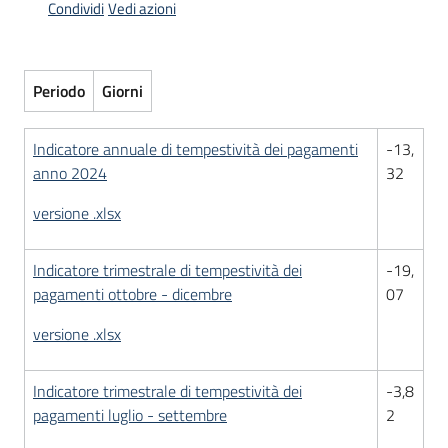
Condividi
Vedi azioni
Servizi
Periodo
Giorni
Leggi
Atti
Bandi
Indicatore annuale di tempestività dei pagamenti
-13,
anno 2024
32
versione .xlsx
Indicatore trimestrale di tempestività dei
-19,
pagamenti ottobre - dicembre
07
versione .xlsx
Indicatore trimestrale di tempestività dei
-3,8
pagamenti luglio - settembre
2