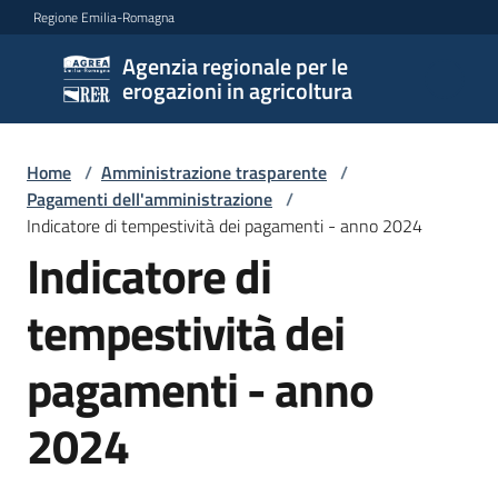
Vai al contenuto
Vai alla navigazione
Vai al footer
Regione Emilia-Romagna
Agenzia regionale per le
Agenzia
erogazioni in agricoltura
regionale
per le
erogazioni
Home
/
Amministrazione trasparente
/
in
Pagamenti dell'amministrazione
/
agricoltura
Indicatore di tempestività dei pagamenti - anno 2024
Indicatore di
tempestività dei
L'Agenzia
pagamenti - anno
Novità
2024
Settori
di
intervento