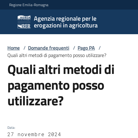
Vai al contenuto
Vai alla navigazione
Vai al footer
Regione Emilia-Romagna
Agenzia regionale per le
Agenzia
erogazioni in agricoltura
regionale
per le
erogazioni
Home
/
Domande frequenti
/
Pago PA
/
in
Quali altri metodi di pagamento posso utilizzare?
agricoltura
Quali altri metodi di
Salta al contenuto
pagamento posso
L'Agenzia
utilizzare?
Novità
Settori
di
Data
:
27 novembre 2024
intervento