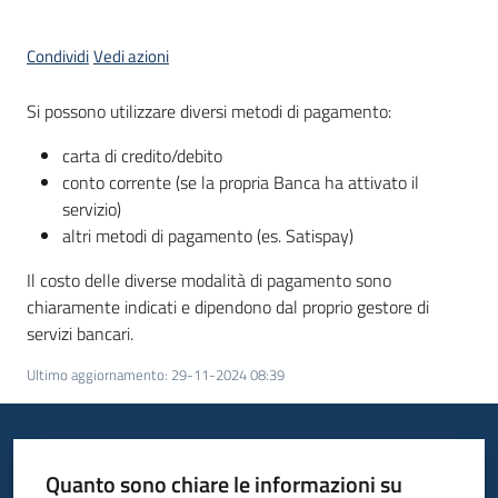
Servizi
Condividi
Vedi azioni
Si possono utilizzare diversi metodi di pagamento:
Leggi
Atti
carta di credito/debito
Bandi
conto corrente (se la propria Banca ha attivato il
servizio)
altri metodi di pagamento (es. Satispay)
Il costo delle diverse modalità di pagamento sono
chiaramente indicati e dipendono dal proprio gestore di
servizi bancari.
Ultimo aggiornamento
:
29-11-2024 08:39
Quanto sono chiare le informazioni su