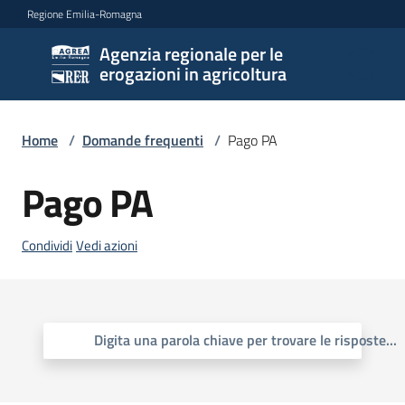
Vai al contenuto
Vai alla navigazione
Vai al footer
Regione Emilia-Romagna
Agenzia regionale per le
Agenzia
erogazioni in agricoltura
regionale
per le
erogazioni
Home
/
Domande frequenti
/
Pago PA
in
agricoltura
Pago PA
Condividi
Vedi azioni
L'Agenzia
Novità
Digita una parola chiave per trovare le risposte
...
Settori
di
intervento