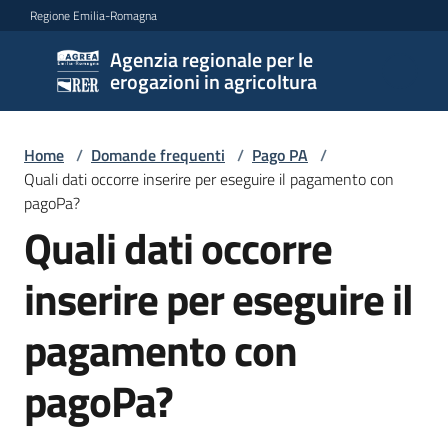
Vai al contenuto
Vai alla navigazione
Vai al footer
Regione Emilia-Romagna
Agenzia regionale per le
Agenzia
erogazioni in agricoltura
regionale
per le
erogazioni
Home
/
Domande frequenti
/
Pago PA
/
in
Quali dati occorre inserire per eseguire il pagamento con
agricoltura
pagoPa?
Quali dati occorre
Salta al contenuto
inserire per eseguire il
L'Agenzia
pagamento con
Novità
pagoPa?
Settori
di
intervento