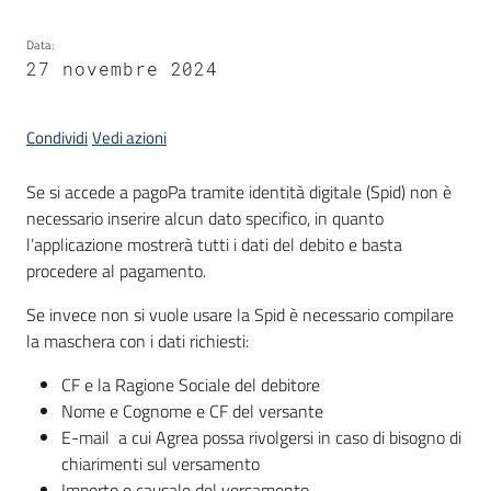
Data
:
Servizi
27 novembre 2024
Leggi
Atti
Condividi
Vedi azioni
Bandi
Se si accede a pagoPa tramite identità digitale (Spid) non è
necessario inserire alcun dato specifico, in quanto
l’applicazione mostrerà tutti i dati del debito e basta
procedere al pagamento.
Se invece non si vuole usare la Spid è necessario compilare
la maschera con i dati richiesti:
CF e la Ragione Sociale del debitore
Nome e Cognome e CF del versante
E-mail a cui Agrea possa rivolgersi in caso di bisogno di
chiarimenti sul versamento
Importo e causale del versamento