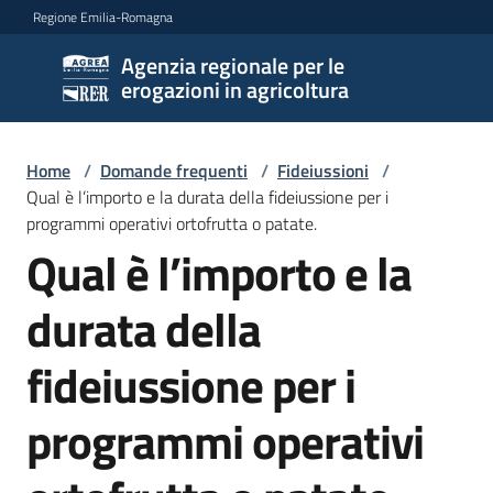
Vai al contenuto
Vai alla navigazione
Vai al footer
Regione Emilia-Romagna
Agenzia regionale per le
Agenzia
erogazioni in agricoltura
regionale
per le
erogazioni
Home
/
Domande frequenti
/
Fideiussioni
/
in
Qual è l’importo e la durata della fideiussione per i
agricoltura
programmi operativi ortofrutta o patate.
Qual è l’importo e la
Salta al contenuto
durata della
L'Agenzia
fideiussione per i
Novità
programmi operativi
Settori
di
intervento