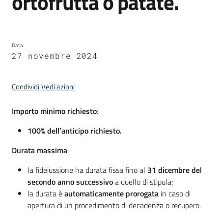
ortofrutta o patate.
Servizi
Data
:
Leggi
27 novembre 2024
Atti
Bandi
Condividi
Vedi azioni
Importo minimo richiesto
:
100% dell’anticipo richiesto
.
Durata massima
:
la fideiussione ha durata fissa fino al
31 dicembre del
secondo anno successivo
a quello di stipula;
la durata è
automaticamente prorogata
in caso di
apertura di un procedimento di decadenza o recupero.