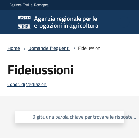
Vai al contenuto
Vai alla navigazione
Vai al footer
Regione Emilia-Romagna
Agenzia regionale per le
Agenzia
erogazioni in agricoltura
regionale
per le
erogazioni
Home
/
Domande frequenti
/
Fideiussioni
in
agricoltura
Fideiussioni
Condividi
Vedi azioni
L'Agenzia
Novità
Digita una parola chiave per trovare le risposte
...
Settori
di
intervento