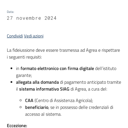
Data
:
Servizi
27 novembre 2024
Leggi
Atti
Condividi
Vedi azioni
Bandi
La fideiussione deve essere trasmessa ad Agrea e rispettare
i seguenti requisiti:
in
formato elettronico con firma digitale
dell’istituto
garante;
allegata alla domanda
di pagamento anticipato tramite
il
sistema informativo SIAG
di Agrea, a cura del:
CAA
(Centro di Assistenza Agricola);
beneficiario
, se in possesso delle credenziali di
accesso al sistema.
Eccezione: