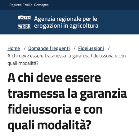
Vai al contenuto
Vai alla navigazione
Vai al footer
Regione Emilia-Romagna
Agenzia regionale per le
Agenzia
erogazioni in agricoltura
regionale
per le
erogazioni
Home
/
Domande frequenti
/
Fideiussioni
/
in
A chi deve essere trasmessa la garanzia fideiussoria e con
agricoltura
quali modalità?
A chi deve essere
Salta al contenuto
trasmessa la garanzia
L'Agenzia
fideiussoria e con
Novità
quali modalità?
Settori
di
intervento