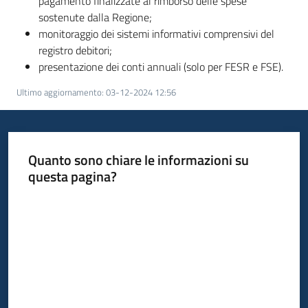
pagamento finalizzate al rimborso delle spese
sostenute dalla Regione;
Servizi
monitoraggio dei sistemi informativi comprensivi del
registro debitori;
presentazione dei conti annuali (solo per FESR e FSE).
Leggi
Atti
Ultimo aggiornamento
:
03-12-2024 12:56
Bandi
Quanto sono chiare le informazioni su
questa pagina?
Valuta da 1 a 5 stelle