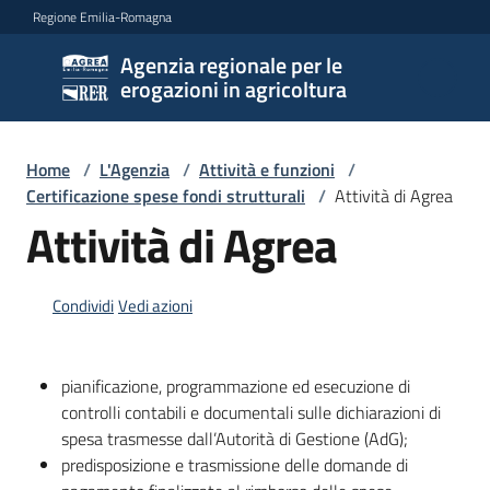
Vai al contenuto
Vai alla navigazione
Vai al footer
Regione Emilia-Romagna
Agenzia regionale per le
Agenzia
erogazioni in agricoltura
regionale
per le
erogazioni
Home
/
L'Agenzia
/
Attività e funzioni
/
in
Certificazione spese fondi strutturali
/
Attività di Agrea
agricoltura
Attività di Agrea
Condividi
Vedi azioni
L'Agenzia
Menu selezionato
Novità
pianificazione, programmazione ed esecuzione di
controlli contabili e documentali sulle dichiarazioni di
Settori
spesa trasmesse dall’Autorità di Gestione (AdG);
di
predisposizione e trasmissione delle domande di
intervento