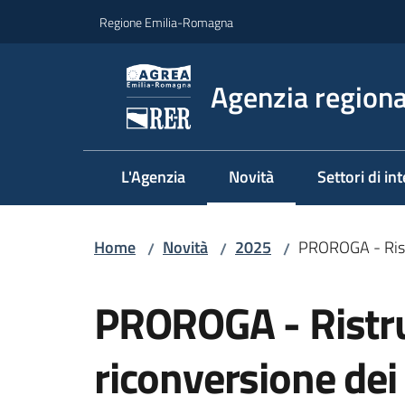
Vai al contenuto
Vai alla navigazione
Vai al footer
Regione Emilia-Romagna
Agenzia regional
L'Agenzia
Novità
Settori di in
Menu selezionato
Home
Novità
2025
PROROGA - Rist
/
/
/
Salta al contenuto
PROROGA - Ristru
riconversione de