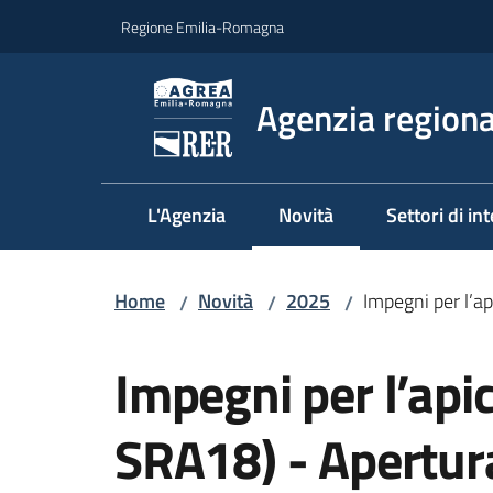
Vai al contenuto
Vai alla navigazione
Vai al footer
Regione Emilia-Romagna
Agenzia regional
L'Agenzia
Novità
Settori di in
Menu selezionato
Home
Novità
2025
Impegni per l’a
/
/
/
Salta al contenuto
Impegni per l’api
SRA18) - Apertur