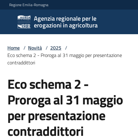
Vai al contenuto
Vai alla navigazione
Vai al footer
Regione Emilia-Romagna
Agenzia regionale per le
Agenzia
erogazioni in agricoltura
regionale
per le
erogazioni
Home
/
Novità
/
2025
/
in
Eco schema 2 - Proroga al 31 maggio per presentazione
agricoltura
contraddittori
Eco schema 2 -
Salta al contenuto
L'Agenzia
Proroga al 31 maggio
Novità
per presentazione
Menu selezionato
Settori
contraddittori
di
intervento