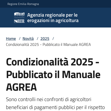
Vai al contenuto
Vai alla navigazione
Vai al footer
Regione Emilia-Romagna
Agenzia regionale per le
Agenzia
erogazioni in agricoltura
regionale
per le
erogazioni
Home
/
Novità
/
2025
/
in
Condizionalità 2025 - Pubblicato il Manuale AGREA
agricoltura
Condizionalità 2025 -
Salta al contenuto
Pubblicato il Manuale
L'Agenzia
AGREA
Novità
Menu selezionato
Settori
Sono controlli nei confronti di agricoltori 
di
beneficiari di pagamenti pubblici per il rispetto 
intervento