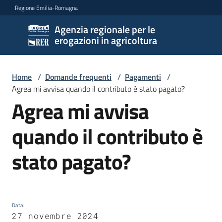
Vai al contenuto
Vai alla navigazione
Vai al footer
Regione Emilia-Romagna
Agenzia regionale per le
Agenzia
erogazioni in agricoltura
regionale
per le
erogazioni
Home
/
Domande frequenti
/
Pagamenti
/
in
Agrea mi avvisa quando il contributo è stato pagato?
agricoltura
Agrea mi avvisa
Salta al contenuto
quando il contributo è
L'Agenzia
stato pagato?
Novità
Settori
di
Data
:
27 novembre 2024
intervento