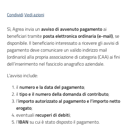
Servizi
Condividi
Vedi azioni
Sì, Agrea invia un
avviso di avvenuto pagamento
ai
Leggi
beneficiari tramite
posta elettronica ordinaria (e-mail)
, se
Atti
disponibile. Il beneficiario interessato a ricevere gli avvisi di
Bandi
pagamento deve comunicare un valido indirizzo mail
(ordinario) alla propria associazione di categoria (CAA) ai fini
dell’inserimento nel fascicolo anagrafico aziendale.
L’avviso include:
il
numero e la data del pagamento
;
il
tipo e il numero della domanda di contributo
;
l’
importo autorizzato al pagamento e l’importo netto
erogato
;
eventuali
recuperi di debiti
;
l’
IBAN
su cui è stato disposto il pagamento.