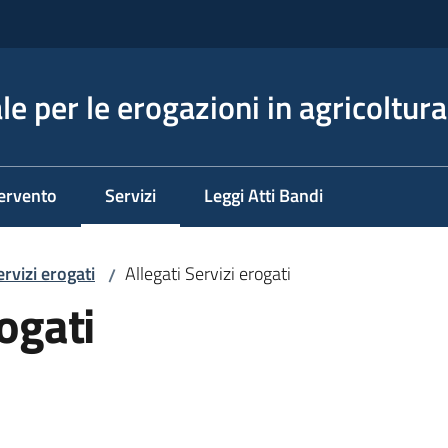
e per le erogazioni in agricoltura
tervento
Servizi
Leggi Atti Bandi
Menu selezionato
ervizi erogati
Allegati Servizi erogati
/
rogati