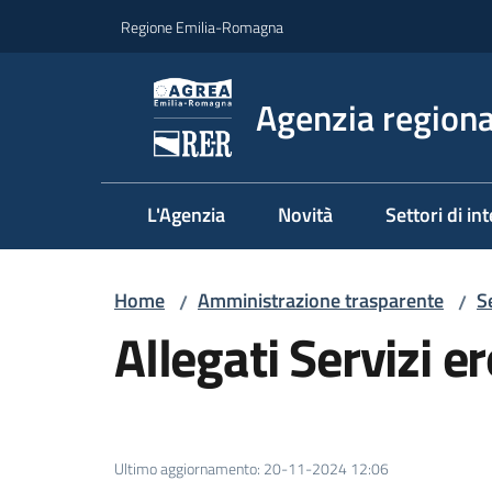
Vai al contenuto
Vai alla navigazione
Vai al footer
Regione Emilia-Romagna
Agenzia regional
L'Agenzia
Novità
Settori di in
Home
Amministrazione trasparente
S
/
/
Allegati Servizi e
Ultimo aggiornamento
:
20-11-2024 12:06