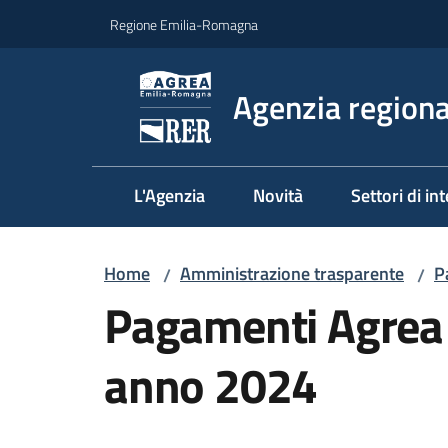
Vai al contenuto
Vai alla navigazione
Vai al footer
Regione Emilia-Romagna
Agenzia regional
L'Agenzia
Novità
Settori di in
Home
Amministrazione trasparente
P
/
/
Pagamenti Agrea
anno 2024