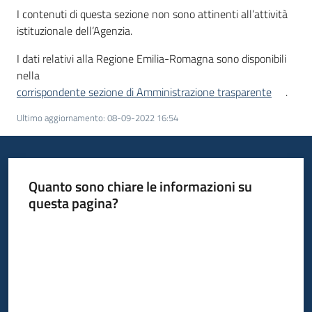
I contenuti di questa sezione non sono attinenti all’attività
istituzionale dell’Agenzia.
Servizi
I dati relativi alla Regione Emilia-Romagna sono disponibili
Leggi
nella
Atti
corrispondente sezione di Amministrazione trasparente
.
Bandi
Ultimo aggiornamento
:
08-09-2022 16:54
Quanto sono chiare le informazioni su
questa pagina?
Valuta da 1 a 5 stelle