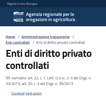
Vai al contenuto
Vai alla navigazione
Vai al footer
Regione Emilia-Romagna
Agenzia regionale per le
Agenzia
erogazioni in agricoltura
regionale
per le
erogazioni
Home
/
Amministrazione trasparente
/
in
Enti controllati
/
Enti di diritto privato controllati
agricoltura
Enti di diritto privato
controllati
L'Agenzia
Rif. normativi: art. 22, c. 1, Lett. c) e cc. 2-3 del D.lgs. n.
Novità
33/2013; art. 20, c. 3 del D.lgs. n. 39/2013
Settori
Condividi
Vedi azioni
di
intervento