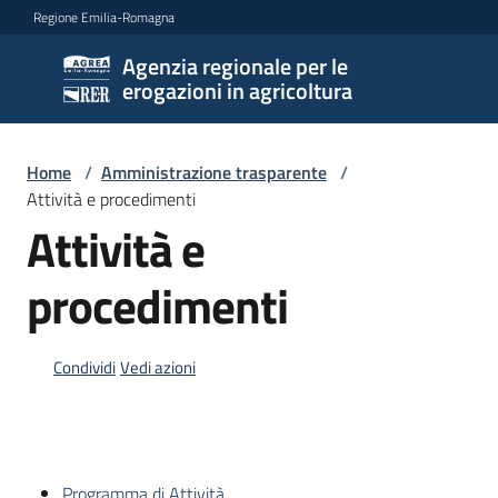
Vai al contenuto
Vai alla navigazione
Vai al footer
Regione Emilia-Romagna
Agenzia regionale per le
Agenzia
erogazioni in agricoltura
regionale
per le
erogazioni
Home
/
Amministrazione trasparente
/
in
Attività e procedimenti
agricoltura
Attività e
procedimenti
L'Agenzia
Condividi
Vedi azioni
Novità
Settori
di
intervento
Programma di Attività